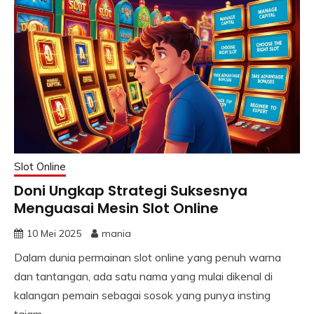
Slot Online
Doni Ungkap Strategi Suksesnya
Menguasai Mesin Slot Online
10 Mei 2025
mania
Dalam dunia permainan slot online yang penuh warna
dan tantangan, ada satu nama yang mulai dikenal di
kalangan pemain sebagai sosok yang punya insting
tajam