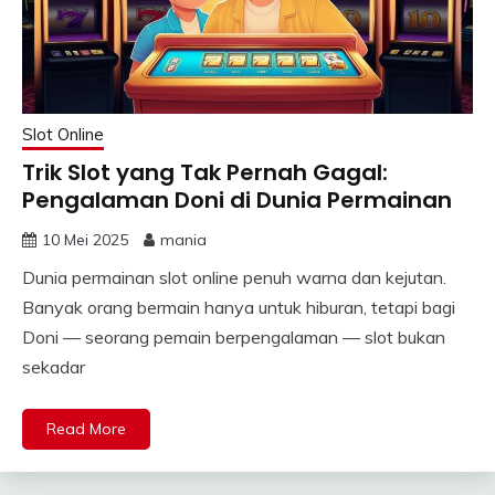
Slot Online
Trik Slot yang Tak Pernah Gagal:
Pengalaman Doni di Dunia Permainan
10 Mei 2025
mania
Dunia permainan slot online penuh warna dan kejutan.
Banyak orang bermain hanya untuk hiburan, tetapi bagi
Doni — seorang pemain berpengalaman — slot bukan
sekadar
Read More