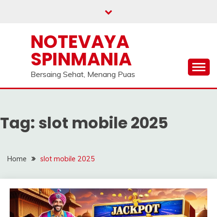
Skip
to
content
NOTEVAYA
SPINMANIA
Bersaing Sehat, Menang Puas
Tag:
slot mobile 2025
Home
slot mobile 2025