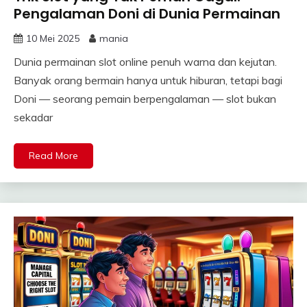
Pengalaman Doni di Dunia Permainan
10 Mei 2025
mania
Dunia permainan slot online penuh warna dan kejutan.
Banyak orang bermain hanya untuk hiburan, tetapi bagi
Doni — seorang pemain berpengalaman — slot bukan
sekadar
Read More