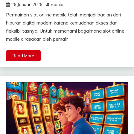
26 Januari 2026
mania
Permainan slot online mobile telah menjadi bagian dari
hiburan digital modern karena kemudahan akses dan
fleksibilitasnya. Untuk memahami bagaimana slot online
mobile dirasakan oleh pemain,
Read More