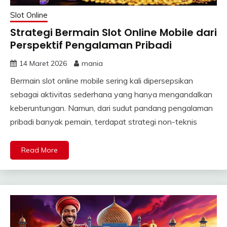
Slot Online
Strategi Bermain Slot Online Mobile dari
Perspektif Pengalaman Pribadi
14 Maret 2026
mania
Bermain slot online mobile sering kali dipersepsikan
sebagai aktivitas sederhana yang hanya mengandalkan
keberuntungan. Namun, dari sudut pandang pengalaman
pribadi banyak pemain, terdapat strategi non-teknis
Read More