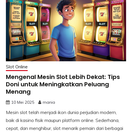
Slot Online
Mengenal Mesin Slot Lebih Dekat: Tips
Doni untuk Meningkatkan Peluang
Menang
10 Mei 2025
mania
Mesin slot telah menjadi ikon dunia perjudian modern,
baik di kasino fisik maupun platform online. Sederhana,
cepat, dan menghibur, slot menarik pemain dari berbagai