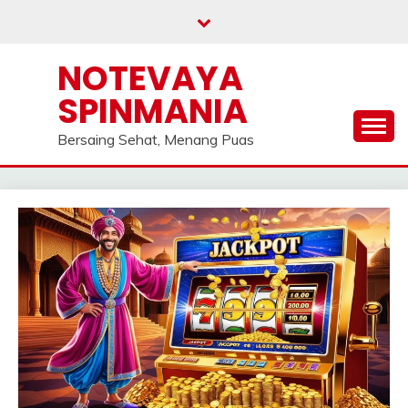
Skip
to
content
NOTEVAYA
SPINMANIA
Bersaing Sehat, Menang Puas