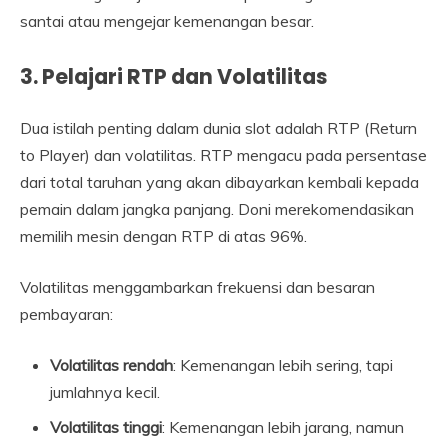
santai atau mengejar kemenangan besar.
3.
Pelajari RTP dan Volatilitas
Dua istilah penting dalam dunia slot adalah RTP (Return
to Player) dan volatilitas. RTP mengacu pada persentase
dari total taruhan yang akan dibayarkan kembali kepada
pemain dalam jangka panjang. Doni merekomendasikan
memilih mesin dengan RTP di atas 96%.
Volatilitas menggambarkan frekuensi dan besaran
pembayaran:
Volatilitas rendah
: Kemenangan lebih sering, tapi
jumlahnya kecil.
Volatilitas tinggi
: Kemenangan lebih jarang, namun