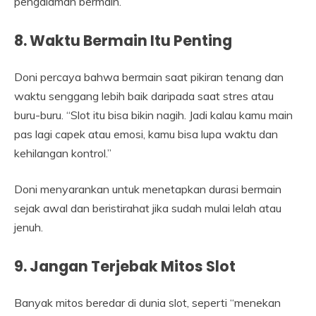
pengalaman bermain.
8.
Waktu Bermain Itu Penting
Doni percaya bahwa bermain saat pikiran tenang dan
waktu senggang lebih baik daripada saat stres atau
buru-buru. “Slot itu bisa bikin nagih. Jadi kalau kamu main
pas lagi capek atau emosi, kamu bisa lupa waktu dan
kehilangan kontrol.”
Doni menyarankan untuk menetapkan durasi bermain
sejak awal dan beristirahat jika sudah mulai lelah atau
jenuh.
9.
Jangan Terjebak Mitos Slot
Banyak mitos beredar di dunia slot, seperti “menekan