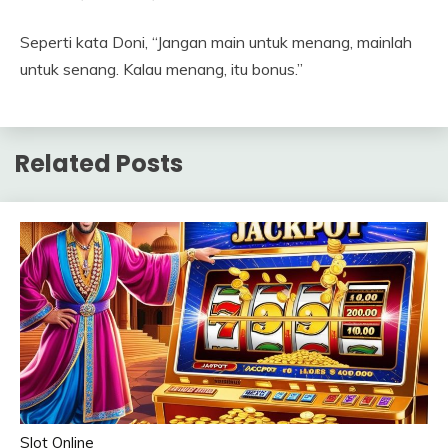
Seperti kata Doni, “Jangan main untuk menang, mainlah
untuk senang. Kalau menang, itu bonus.”
Related Posts
Slot Online