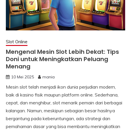
Slot Online
Mengenal Mesin Slot Lebih Dekat: Tips
Doni untuk Meningkatkan Peluang
Menang
10 Mei 2025
mania
Mesin slot telah menjadi ikon dunia perjudian modern,
baik di kasino fisik maupun platform online. Sederhana,
cepat, dan menghibur, slot menarik pemain dari berbagai
kalangan. Namun, meskipun sebagian besar hasilnya
bergantung pada keberuntungan, ada strategi dan
pemahaman dasar yang bisa membantu meningkatkan