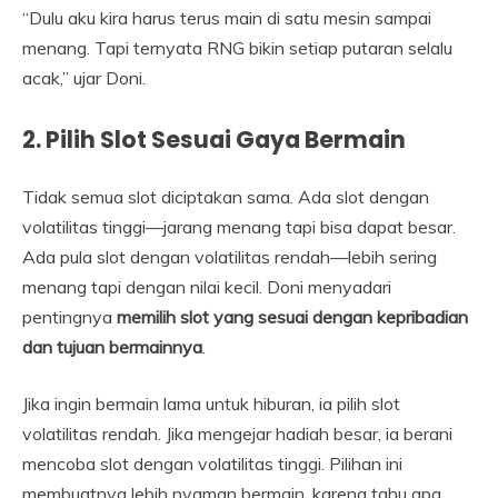
“Dulu aku kira harus terus main di satu mesin sampai
menang. Tapi ternyata RNG bikin setiap putaran selalu
acak,” ujar Doni.
2.
Pilih Slot Sesuai Gaya Bermain
Tidak semua slot diciptakan sama. Ada slot dengan
volatilitas tinggi—jarang menang tapi bisa dapat besar.
Ada pula slot dengan volatilitas rendah—lebih sering
menang tapi dengan nilai kecil. Doni menyadari
pentingnya
memilih slot yang sesuai dengan kepribadian
dan tujuan bermainnya
.
Jika ingin bermain lama untuk hiburan, ia pilih slot
volatilitas rendah. Jika mengejar hadiah besar, ia berani
mencoba slot dengan volatilitas tinggi. Pilihan ini
membuatnya lebih nyaman bermain, karena tahu apa