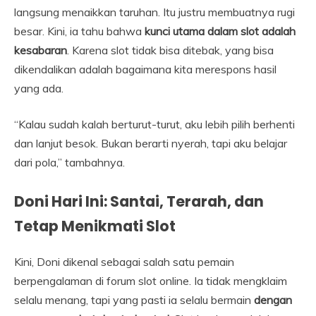
langsung menaikkan taruhan. Itu justru membuatnya rugi
besar. Kini, ia tahu bahwa
kunci utama dalam slot adalah
kesabaran
. Karena slot tidak bisa ditebak, yang bisa
dikendalikan adalah bagaimana kita merespons hasil
yang ada.
“Kalau sudah kalah berturut-turut, aku lebih pilih berhenti
dan lanjut besok. Bukan berarti nyerah, tapi aku belajar
dari pola,” tambahnya.
Doni Hari Ini: Santai, Terarah, dan
Tetap Menikmati Slot
Kini, Doni dikenal sebagai salah satu pemain
berpengalaman di forum slot online. Ia tidak mengklaim
selalu menang, tapi yang pasti ia selalu bermain
dengan