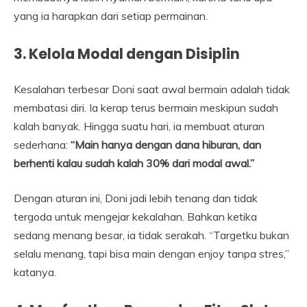
yang ia harapkan dari setiap permainan.
3.
Kelola Modal dengan Disiplin
Kesalahan terbesar Doni saat awal bermain adalah tidak
membatasi diri. Ia kerap terus bermain meskipun sudah
kalah banyak. Hingga suatu hari, ia membuat aturan
sederhana:
“Main hanya dengan dana hiburan, dan
berhenti kalau sudah kalah 30% dari modal awal.”
Dengan aturan ini, Doni jadi lebih tenang dan tidak
tergoda untuk mengejar kekalahan. Bahkan ketika
sedang menang besar, ia tidak serakah. “Targetku bukan
selalu menang, tapi bisa main dengan enjoy tanpa stres,”
katanya.