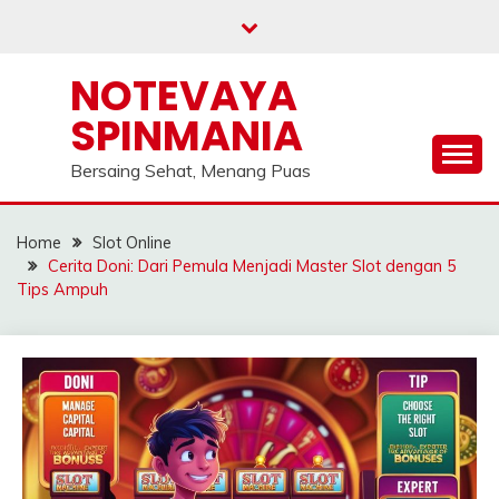
Skip
to
content
NOTEVAYA
SPINMANIA
Bersaing Sehat, Menang Puas
Home
Slot Online
Cerita Doni: Dari Pemula Menjadi Master Slot dengan 5
Tips Ampuh