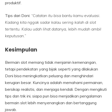
produktif.
Tips dari Doni:
“Catatan itu bisa bantu kamu evaluasi.
Kadang kita nggak sadar kalau sering kalah di slot
tertentu. Kalau udah lihat datanya, lebih mudah ambil
keputusan.”
Kesimpulan
Bermain slot memang tidak menjamin kemenangan,
tetapi pendekatan yang bijak seperti yang dilakukan
Doni bisa meningkatkan peluang dan menghindari
kerugian besar. Kuncinya adalah memahami permainan,
bersikap realistis, dan menjaga kendali. Dengan mengikuti
tips dan trik ini, siapa pun bisa menjadikan pengalaman
bermain slot lebih menyenangkan dan bertanggung
jawab.