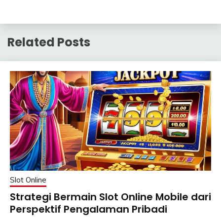
Related Posts
Slot Online
Strategi Bermain Slot Online Mobile dari
Perspektif Pengalaman Pribadi