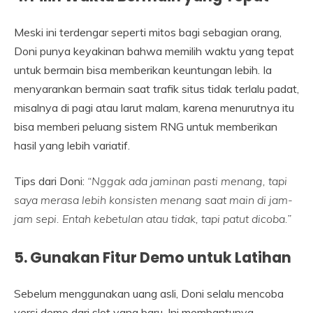
Meski ini terdengar seperti mitos bagi sebagian orang,
Doni punya keyakinan bahwa memilih waktu yang tepat
untuk bermain bisa memberikan keuntungan lebih. Ia
menyarankan bermain saat trafik situs tidak terlalu padat,
misalnya di pagi atau larut malam, karena menurutnya itu
bisa memberi peluang sistem RNG untuk memberikan
hasil yang lebih variatif.
Tips dari Doni:
“Nggak ada jaminan pasti menang, tapi
saya merasa lebih konsisten menang saat main di jam-
jam sepi. Entah kebetulan atau tidak, tapi patut dicoba.”
5.
Gunakan Fitur Demo untuk Latihan
Sebelum menggunakan uang asli, Doni selalu mencoba
versi demo dari slot yang baru. Ini membantunya