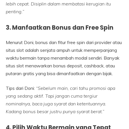
lebih cepat. Disiplin dalam membatasi kerugian itu
penting.”
3.
Manfaatkan Bonus dan Free Spin
Menurut Doni, bonus dan fitur free spin dari provider atau
situs slot adalah senjata ampuh untuk memperpanjang
waktu bermain tanpa menambah modal sendiri. Banyak
situs slot menawarkan bonus deposit, cashback, atau
putaran gratis yang bisa dimanfaatkan dengan bijak.
Tips dari Doni:
“Sebelum main, cari tahu promosi apa
yang sedang aktif. Tapi jangan cuma tergiur
nominalnya, baca juga syarat dan ketentuannya.
Kadang bonus besar justru punya syarat berat.”
4.
Pilih Waktu Bermain yang Tepat